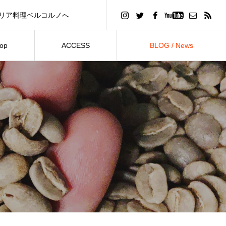
リア料理ベルコルノへ
理ベルコルノにリンクします
op
ACCESS
BLOG / News
売
アクセス
ブログ / お知らせ