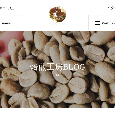
コーヒーの写真はバリエーションを付けるのが難しい件。多分コーヒー屋共通の悩み。
イタ
きました。
イタリア料
ベルビーンズの焙煎豆が新鮮な状態で、お値打ちに販売できる理由です。
menu
Web Sh
商品
通信販
焙煎工房BLOG
ブログ