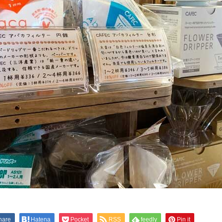
hare
Hatena
Pocket
RSS
feedly
Pin it