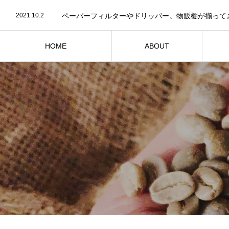
2021.10.4
2021.10.2
ペーパーフィルターやドリッパー。物販棚が揃って
2021.10.1
「焙煎工房ベルビーンズ」オープンです！
2021.10.15
HOME
ABOUT
トップページへ
お店紹介