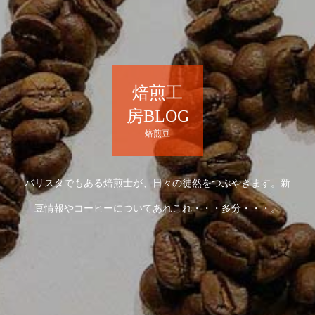
焙煎工
房BLOG
焙煎豆
バリスタでもある焙煎士が、日々の徒然をつぶやきます。新
豆情報やコーヒーについてあれこれ・・・多分・・・。