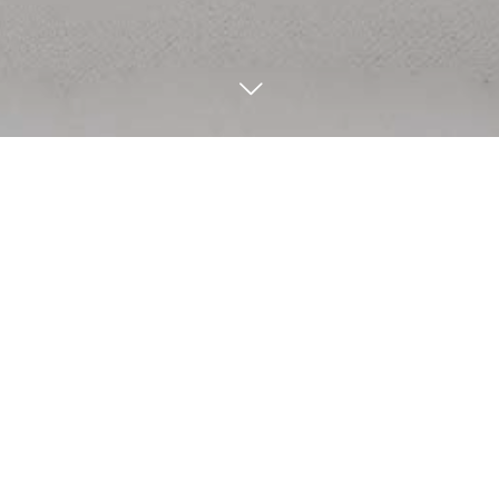
BLOG / News
10
02
2021